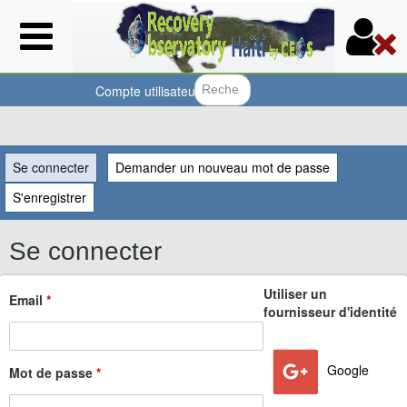
Aller
au
contenu
principal
Compte utilisateur
Formulair
Vous
Se connecter
(onglet actif)
Demander un nouveau mot de passe
êtes
S'enregistrer
ici
Se connecter
Utiliser un
Email
*
fournisseur d'identité
Google
Mot de passe
*