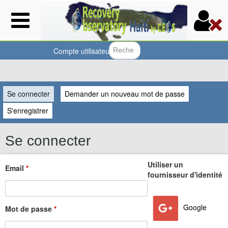
Aller
au
contenu
principal
Compte utilisateur
Formulair
Vous
Se connecter
(onglet actif)
Demander un nouveau mot de passe
êtes
S'enregistrer
ici
Se connecter
Utiliser un
Email
*
fournisseur d'identité
Google
Mot de passe
*