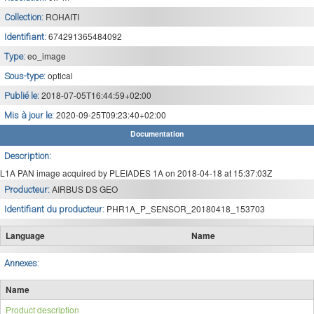
ROHAITI
Collection:
674291365484092
Identifiant:
eo_image
Type:
optical
Sous-type:
2018-07-05T16:44:59+02:00
Publié le:
2020-09-25T09:23:40+02:00
Mis à jour le:
Documentation
Description:
L1A PAN image acquired by PLEIADES 1A on 2018-04-18 at 15:37:03Z
AIRBUS DS GEO
Producteur:
PHR1A_P_SENSOR_20180418_153703
Identifiant du producteur:
Language
Name
Annexes:
Name
Product description