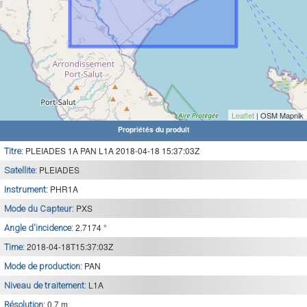
Leaflet
| OSM Mapnik
Propriétés du produit
PLEIADES 1A PAN L1A 2018-04-18 15:37:03Z
Titre:
PLEIADES
Satellite:
PHR1A
Instrument:
PXS
Mode du Capteur:
2.7174 °
Angle d'incidence:
2018-04-18T15:37:03Z
Time:
PAN
Mode de production:
L1A
Niveau de traitement:
0.7 m
Résolution: