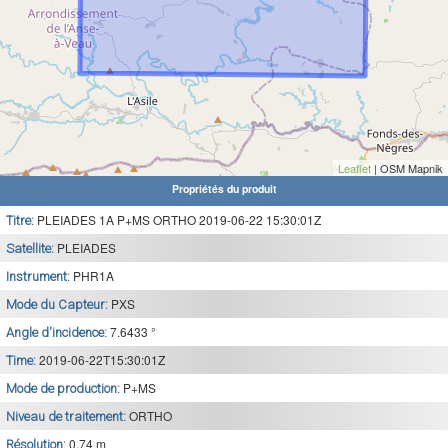
Leaflet
| OSM Mapnik
Propriétés du produit
PLEIADES 1A P+MS ORTHO 2019-06-22 15:30:01Z
Titre:
PLEIADES
Satellite:
PHR1A
Instrument:
PXS
Mode du Capteur:
7.6433 °
Angle d'incidence:
2019-06-22T15:30:01Z
Time:
P+MS
Mode de production:
ORTHO
Niveau de traitement:
0.74 m
Résolution: