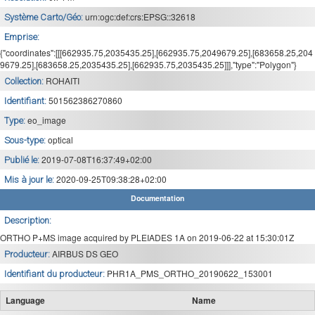
urn:ogc:def:crs:EPSG::32618
Système Carto/Géo:
Emprise:
{"coordinates":[[[662935.75,2035435.25],[662935.75,2049679.25],[683658.25,204
9679.25],[683658.25,2035435.25],[662935.75,2035435.25]]],"type":"Polygon"}
ROHAITI
Collection:
501562386270860
Identifiant:
eo_image
Type:
optical
Sous-type:
2019-07-08T16:37:49+02:00
Publié le:
2020-09-25T09:38:28+02:00
Mis à jour le:
Documentation
Description:
ORTHO P+MS image acquired by PLEIADES 1A on 2019-06-22 at 15:30:01Z
AIRBUS DS GEO
Producteur:
PHR1A_PMS_ORTHO_20190622_153001
Identifiant du producteur:
Language
Name