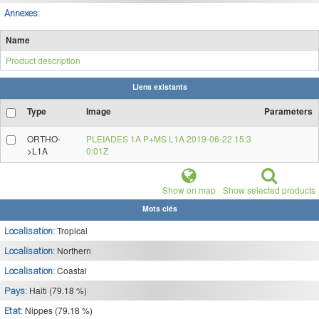
Annexes:
Name
Product description
Liens existants
Type
Image
Parameters
ORTHO-
PLEIADES 1A P+MS L1A 2019-06-22 15:3
>L1A
0:01Z
Show on map
Show selected products
Mots clés
Tropical
Localisation:
Northern
Localisation:
Coastal
Localisation:
Haiti (79.18 %)
Pays:
Nippes (79.18 %)
Etat: