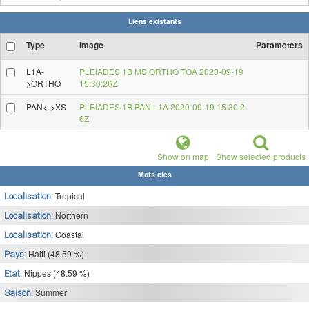
Liens existants
Type
Image
Parameters
L1A-
PLEIADES 1B MS ORTHO TOA 2020-09-19
>ORTHO
15:30:26Z
PAN<->XS
PLEIADES 1B PAN L1A 2020-09-19 15:30:2
6Z
Show on map
Show selected products
Mots clés
Tropical
Localisation:
Northern
Localisation:
Coastal
Localisation:
Haiti (48.59 %)
Pays:
Nippes (48.59 %)
Etat:
Summer
Saison: