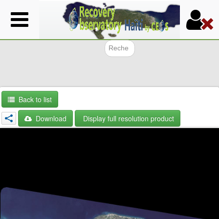
Skip
to
main
content
Search f
Back to list
Download
Display full resolution product