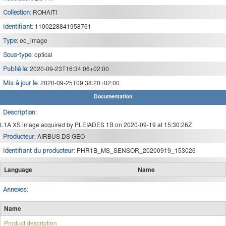
ROHAITI
Collection:
1100228841958761
Identifiant:
eo_image
Type:
optical
Sous-type:
2020-09-23T16:34:06+02:00
Publié le:
2020-09-25T09:38:20+02:00
Mis à jour le:
Documentation
Description:
L1A XS image acquired by PLEIADES 1B on 2020-09-19 at 15:30:26Z
AIRBUS DS GEO
Producteur:
PHR1B_MS_SENSOR_20200919_153026
Identifiant du producteur:
Language
Name
Annexes:
Name
Product description