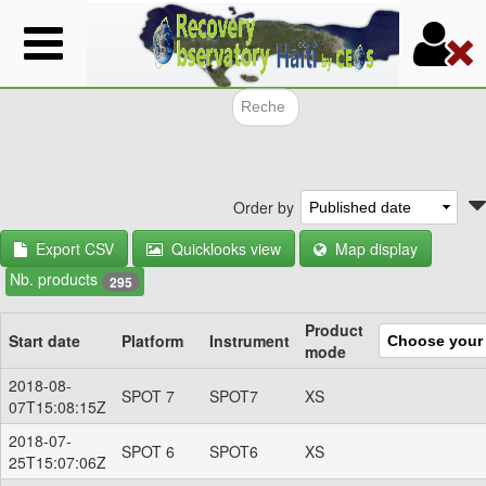
Skip
to
main
content
Search f
Order by
Export CSV
Quicklooks view
Map display
Nb. products
295
Product
Start date
Platform
Instrument
mode
2018-08-
SPOT 7
SPOT7
XS
07T15:08:15Z
2018-07-
SPOT 6
SPOT6
XS
25T15:07:06Z