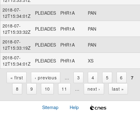
2018-07-
PLEIADES
PHR1A
PAN
12T15:34:01Z
2018-07-
PLEIADES
PHR1A
PAN
12T15:33:32Z
2018-07-
PLEIADES
PHR1A
PAN
12T15:33:19Z
2018-07-
PLEIADES
PHR1A
XS
12T15:34:01Z
« first
‹ previous
…
3
4
5
6
7
P
8
9
10
11
…
next ›
last »
a
Sitemap
Help
g