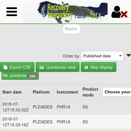
Skip
to
main
content
Search f
Order by
Export CSV
Quicklooks view
Map display
Nb. products
295
Product
Start date
Platform
Instrument
mode
2018-07-
PLEIADES
PHR1A
XS
12T15:33:32Z
2018-07-
PLEIADES
PHR1A
XS
12T15:33:19Z