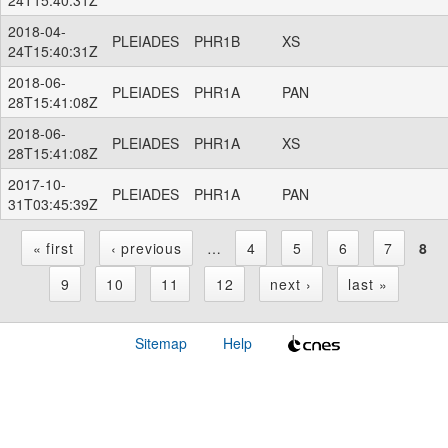
2018-04-
PLEIADES
PHR1B
XS
24T15:40:31Z
2018-06-
PLEIADES
PHR1A
PAN
28T15:41:08Z
2018-06-
PLEIADES
PHR1A
XS
28T15:41:08Z
2017-10-
PLEIADES
PHR1A
PAN
31T03:45:39Z
« first
‹ previous
…
4
5
6
7
8
P
9
10
11
12
next ›
last »
a
Sitemap
Help
g