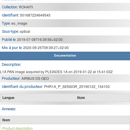
ROHAITI
Collection:
501687224649545
Identifiant:
eo_image
Type:
optical
Sous-type:
2019-07-08T16:39:56+02:00
Publié le:
2020-09-25T09:39:27+02:00
Mis à jour le:
Documentation
Description:
L1A PAN image acquired by PLEIADES 1A on 2019-01-22 at 15:41:03Z
AIRBUS DS GEO
Producteur:
PHR1A_P_SENSOR_20190122_154103
Identifiant du producteur:
Langue
Nom
Annexes:
Nom
Product description