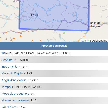
Leaflet
| OSM Mapnik
Propriétés du produit
PLEIADES 1A PAN L1A 2019-01-22 15:41:03Z
Titre:
PLEIADES
Satellite:
PHR1A
Instrument:
PXS
Mode du Capteur:
-5.3793 °
Angle d'incidence:
2019-01-22T15:41:03Z
Temps:
PAN
Mode de production:
L1A
Niveau de traitement:
0.74 m
Résolution: