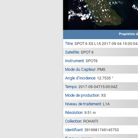
Propriétés d
SPOT 6 XS L1A 2017-09-04 15:00:04
Titre:
SPOT 6
Satellite:
SPOT6
Instrument:
PMS
Mode du Capteur:
12.7535 °
Angle d'incidence:
2017-09-04T15:00:04Z
Temps:
XS
Mode de production:
L1A
Niveau de traitement:
9.51 m
Résolution:
ROHAITI
Collection:
3919981749145753
Identifiant: