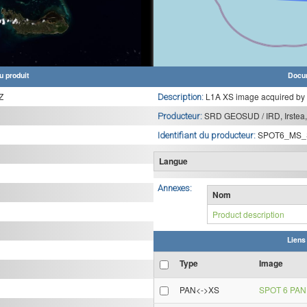
u produit
Docu
Z
L1A XS image acquired by
Description:
SRD GEOSUD / IRD, Irstea,
Producteur:
SPOT6_MS_
Identifiant du producteur:
Langue
Annexes:
Nom
Product description
Liens
Type
Image
PAN<->XS
SPOT 6 PAN 