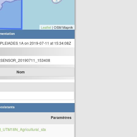
Leaflet
| OSM Mapnik
mentation
 PLEIADES 1A on 2019-07-11 at 15:34:08Z
SENSOR_20190711_153408
Nom
 existants
Paramètres
_UTM18N_Agricultural_sta