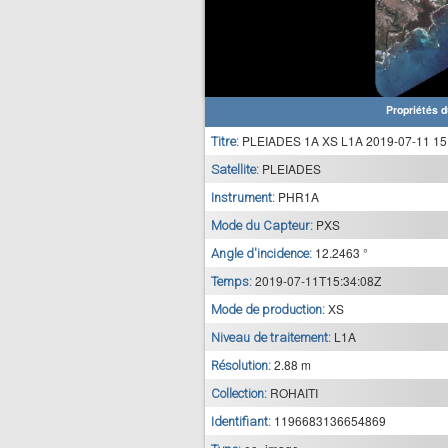
Propriétés d
PLEIADES 1A XS L1A 2019-07-11 15
Titre:
PLEIADES
Satellite:
PHR1A
Instrument:
PXS
Mode du Capteur:
12.2463 °
Angle d'incidence:
2019-07-11T15:34:08Z
Temps:
XS
Mode de production:
L1A
Niveau de traitement:
2.88 m
Résolution:
ROHAITI
Collection:
1196683136654869
Identifiant: