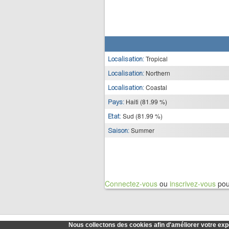
Tropical
Localisation:
Northern
Localisation:
Coastal
Localisation:
Haiti (81.99 %)
Pays:
Sud (81.99 %)
Etat:
Summer
Saison:
Connectez-vous
ou
inscrivez-vous
pou
Nous collectons des cookies afin d'améliorer votre expé