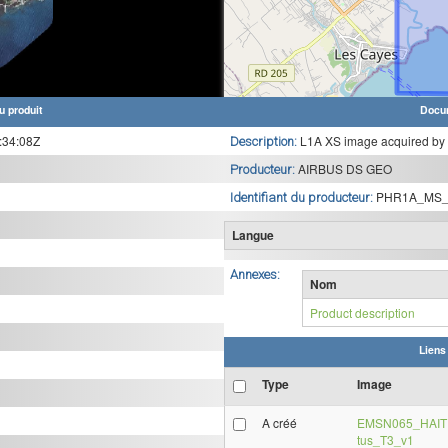
u produit
Docu
:34:08Z
L1A XS image acquired by
Description:
AIRBUS DS GEO
Producteur:
PHR1A_MS_
Identifiant du producteur:
Langue
Annexes:
Nom
Product description
Liens
Type
Image
A créé
EMSN065_HAITI
tus_T3_v1