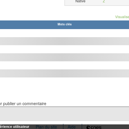
Native
Z
Visualise
Mots clés
r publier un commentaire
Plan du site
Aide
rience utilisateur