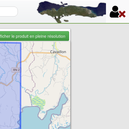
re de recherche
ficher le produit en pleine résolution