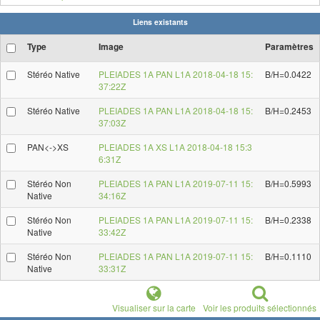
Liens existants
Type
Image
Paramètres
Stéréo Native
PLEIADES 1A PAN L1A 2018-04-18 15:
B/H=0.0422
37:22Z
Stéréo Native
PLEIADES 1A PAN L1A 2018-04-18 15:
B/H=0.2453
37:03Z
PAN<->XS
PLEIADES 1A XS L1A 2018-04-18 15:3
6:31Z
Stéréo Non
PLEIADES 1A PAN L1A 2019-07-11 15:
B/H=0.5993
Native
34:16Z
Stéréo Non
PLEIADES 1A PAN L1A 2019-07-11 15:
B/H=0.2338
Native
33:42Z
Stéréo Non
PLEIADES 1A PAN L1A 2019-07-11 15:
B/H=0.1110
Native
33:31Z
Visualiser sur la carte
Voir les produits sélectionnés