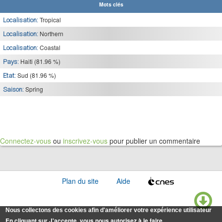
Mots clés
Tropical
Localisation:
Northern
Localisation:
Coastal
Localisation:
Haiti (81.96 %)
Pays:
Sud (81.96 %)
Etat:
Spring
Saison:
Connectez-vous
ou
inscrivez-vous
pour publier un commentaire
Plan du site
Aide
Nous collectons des cookies afin d'améliorer votre expérience utilisateur
En cliquant sur J'accepte, vous nous autorisez à le faire.