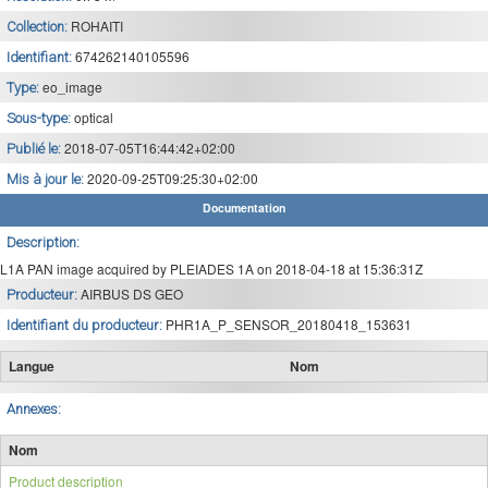
ROHAITI
Collection:
674262140105596
Identifiant:
eo_image
Type:
optical
Sous-type:
2018-07-05T16:44:42+02:00
Publié le:
2020-09-25T09:25:30+02:00
Mis à jour le:
Documentation
Description:
L1A PAN image acquired by PLEIADES 1A on 2018-04-18 at 15:36:31Z
AIRBUS DS GEO
Producteur:
PHR1A_P_SENSOR_20180418_153631
Identifiant du producteur:
Langue
Nom
Annexes:
Nom
Product description