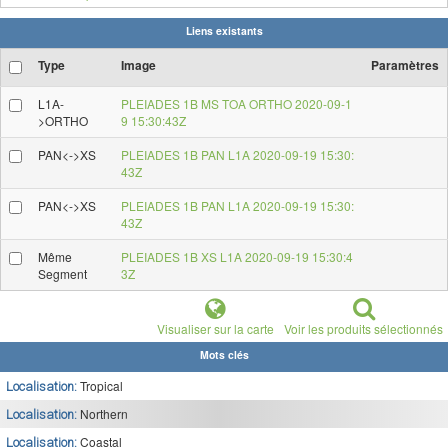
Liens existants
Type
Image
Paramètres
L1A-
PLEIADES 1B MS TOA ORTHO 2020-09-1
>ORTHO
9 15:30:43Z
PAN<->XS
PLEIADES 1B PAN L1A 2020-09-19 15:30:
43Z
PAN<->XS
PLEIADES 1B PAN L1A 2020-09-19 15:30:
43Z
Même
PLEIADES 1B XS L1A 2020-09-19 15:30:4
Segment
3Z
Visualiser sur la carte
Voir les produits sélectionnés
Mots clés
Tropical
Localisation:
Northern
Localisation:
Coastal
Localisation: