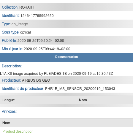
ROHAITI
Collection:
1246417795992650
Identifiant:
eo_image
Type:
optical
Sous-type:
2020-09-25T09:10:24+02:00
Publié le:
2020-09-25T09:44:19+02:00
Mis à jour le:
Documentation
Description:
L1A XS image acquired by PLEIADES 1B on 2020-09-19 at 15:30:43Z
AIRBUS DS GEO
Producteur:
PHR1B_MS_SENSOR_20200919_153043
Identifiant du producteur:
Langue
Nom
Annexes:
Nom
Product description