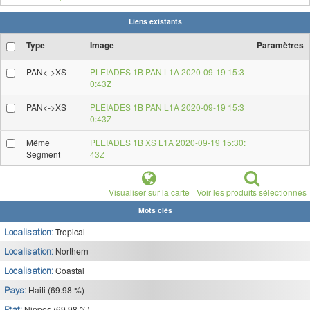
Liens existants
Type
Image
Paramètres
PAN<->XS
PLEIADES 1B PAN L1A 2020-09-19 15:3
0:43Z
PAN<->XS
PLEIADES 1B PAN L1A 2020-09-19 15:3
0:43Z
Même
PLEIADES 1B XS L1A 2020-09-19 15:30:
Segment
43Z
Visualiser sur la carte
Voir les produits sélectionnés
Mots clés
Tropical
Localisation:
Northern
Localisation:
Coastal
Localisation:
Haiti (69.98 %)
Pays:
Nippes (69.98 %)
Etat: