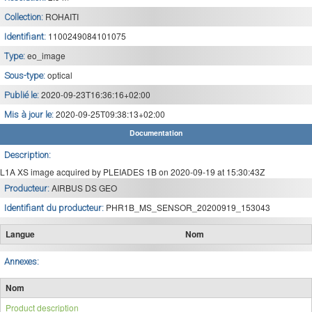
ROHAITI
Collection:
1100249084101075
Identifiant:
eo_image
Type:
optical
Sous-type:
2020-09-23T16:36:16+02:00
Publié le:
2020-09-25T09:38:13+02:00
Mis à jour le:
Documentation
Description:
L1A XS image acquired by PLEIADES 1B on 2020-09-19 at 15:30:43Z
AIRBUS DS GEO
Producteur:
PHR1B_MS_SENSOR_20200919_153043
Identifiant du producteur:
Langue
Nom
Annexes:
Nom
Product description