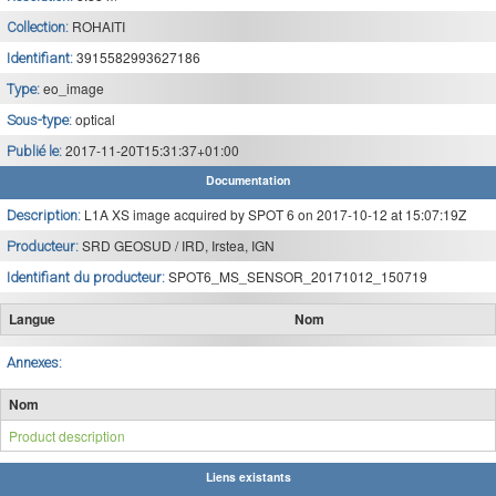
ROHAITI
Collection:
3915582993627186
Identifiant:
eo_image
Type:
optical
Sous-type:
2017-11-20T15:31:37+01:00
Publié le:
Documentation
L1A XS image acquired by SPOT 6 on 2017-10-12 at 15:07:19Z
Description:
SRD GEOSUD / IRD, Irstea, IGN
Producteur:
SPOT6_MS_SENSOR_20171012_150719
Identifiant du producteur:
Langue
Nom
Annexes:
Nom
Product description
Liens existants