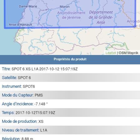
Leaflet
| OSM Mapnik
Propriétés du produit
SPOT 6 XS L1A 2017-10-12 15:07:19Z
Titre:
SPOT 6
Satellite:
SPOT6
Instrument:
PMS
Mode du Capteur:
-7.148 °
Angle d'incidence:
2017-10-12T15:07:19Z
Temps:
XS
Mode de production:
L1A
Niveau de traitement:
8.88 m
Résolution: