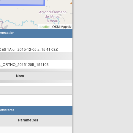
Leaflet
| OSM Mapnik
mentation
ES 1A on 2015-12-05 at 15:41:03Z
_ORTHO_20151205_154103
Nom
 existants
Paramètres