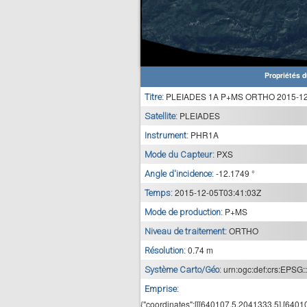
Propriétés d
PLEIADES 1A P+MS ORTHO 2015-12-
Titre:
PLEIADES
Satellite:
PHR1A
Instrument:
PXS
Mode du Capteur:
-12.1749 °
Angle d'incidence:
2015-12-05T03:41:03Z
Temps:
P+MS
Mode de production:
ORTHO
Niveau de traitement:
0.74 m
Résolution:
urn:ogc:def:crs:EPSG:
Système Carto/Géo:
Emprise:
{"coordinates":[[[640107.5,2041333.5],[640