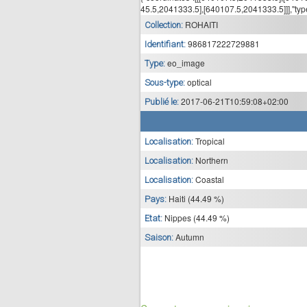
45.5,2041333.5],[640107.5,2041333.5]]],"typ
ROHAITI
Collection:
986817222729881
Identifiant:
eo_image
Type:
optical
Sous-type:
2017-06-21T10:59:08+02:00
Publié le:
Tropical
Localisation:
Northern
Localisation:
Coastal
Localisation:
Haiti (44.49 %)
Pays:
Nippes (44.49 %)
Etat:
Autumn
Saison: