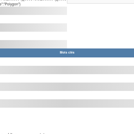
e":"Polygon"}
Mots clés