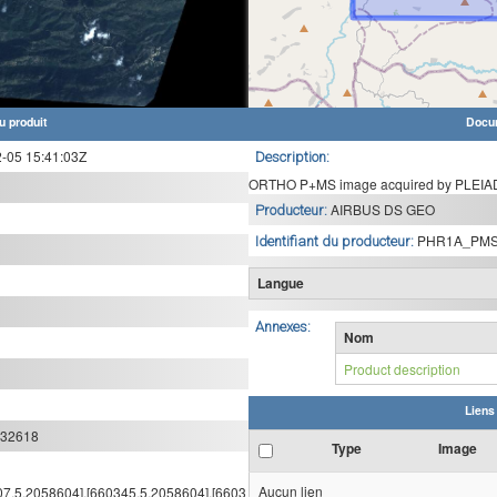
u produit
Docu
05 15:41:03Z
Description:
ORTHO P+MS image acquired by PLEIAD
AIRBUS DS GEO
Producteur:
PHR1A_PMS
Identifiant du producteur:
Langue
Annexes:
Nom
Product description
Liens
:32618
Type
Image
Aucun lien
107.5,2058604],[660345.5,2058604],[6603