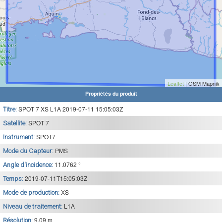
Leaflet
| OSM Mapnik
Propriétés du produit
SPOT 7 XS L1A 2019-07-11 15:05:03Z
Titre:
SPOT 7
Satellite:
SPOT7
Instrument:
PMS
Mode du Capteur:
11.0762 °
Angle d'incidence:
2019-07-11T15:05:03Z
Temps:
XS
Mode de production:
L1A
Niveau de traitement:
9.09 m
Résolution: