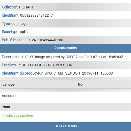
ROHAITI
Collection:
6553289834312247
Identifiant:
eo_image
Type:
optical
Sous-type:
2022-01-24T10:49:44+01:00
Publié le:
Documentation
L1A XS image acquired by SPOT 7 on 2019-07-11 at 15:05:03Z
Description:
SRD GEOSUD / IRD, Irstea, IGN
Producteur:
SPOT7_MS_SENSOR_20190711_150503
Identifiant du producteur:
Langue
Nom
Annexes:
Nom
Product description
Liens existants