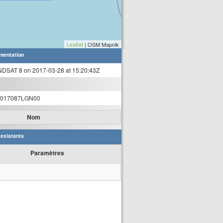
Leaflet
| OSM Mapnik
mentation
NDSAT 8 on 2017-03-28 at 15:20:43Z
2017087LGN00
Nom
 existants
Paramètres