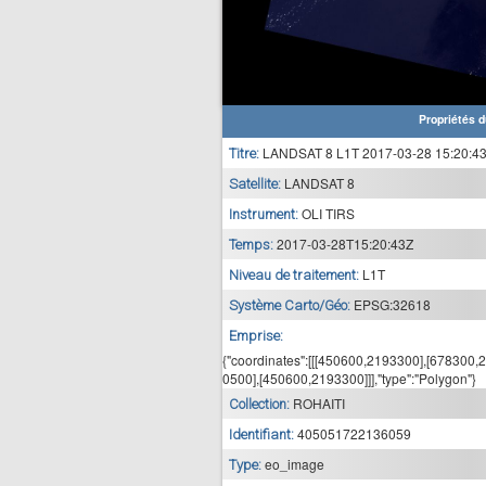
Propriétés d
LANDSAT 8 L1T 2017-03-28 15:20:4
Titre:
LANDSAT 8
Satellite:
OLI TIRS
Instrument:
2017-03-28T15:20:43Z
Temps:
L1T
Niveau de traitement:
EPSG:32618
Système Carto/Géo:
Emprise:
{"coordinates":[[[450600,2193300],[678300
0500],[450600,2193300]]],"type":"Polygon"}
ROHAITI
Collection:
405051722136059
Identifiant:
eo_image
Type: