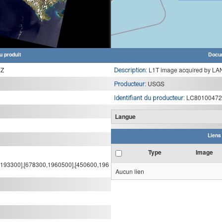
u produit
Docu
3Z
L1T image acquired by LA
Description:
USGS
Producteur:
LC8010047
Identifiant du producteur:
Langue
Liens
Type
Image
,2193300],[678300,1960500],[450600,196
Aucun lien