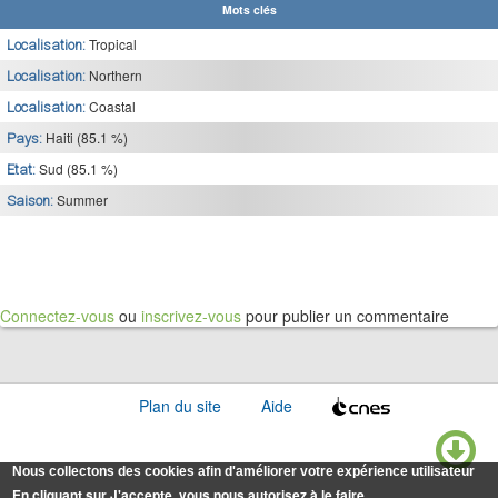
Mots clés
Tropical
Localisation:
Northern
Localisation:
Coastal
Localisation:
Haiti (85.1 %)
Pays:
Sud (85.1 %)
Etat:
Summer
Saison:
Connectez-vous
ou
inscrivez-vous
pour publier un commentaire
Plan du site
Aide
Nous collectons des cookies afin d'améliorer votre expérience utilisateur
En cliquant sur J'accepte, vous nous autorisez à le faire.