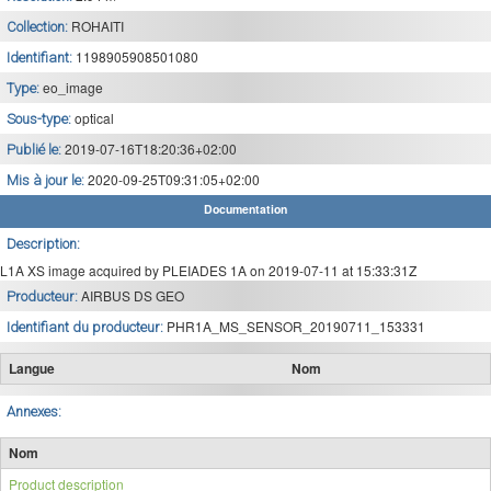
ROHAITI
Collection:
1198905908501080
Identifiant:
eo_image
Type:
optical
Sous-type:
2019-07-16T18:20:36+02:00
Publié le:
2020-09-25T09:31:05+02:00
Mis à jour le:
Documentation
Description:
L1A XS image acquired by PLEIADES 1A on 2019-07-11 at 15:33:31Z
AIRBUS DS GEO
Producteur:
PHR1A_MS_SENSOR_20190711_153331
Identifiant du producteur:
Langue
Nom
Annexes:
Nom
Product description