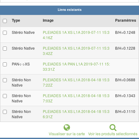
Liens existants
Type
Image
Paramètres
Stéréo Native
PLEIADES 1A XS L1A 2019-07-11 15:3
B/H=0.1248
4:16Z
Stéréo Native
PLEIADES 1A XS L1A 2019-07-11 15:3
B/H=0.1228
3:42Z
PAN<->XS
PLEIADES 1A PAN L1A 2019-07-11 15:
33:31Z
Stéréo Non
PLEIADES 1A XS L1A 2018-04-18 15:3
B/H=0.0688
Native
7:22Z
Stéréo Non
PLEIADES 1A XS L1A 2018-04-18 15:3
B/H=0.1343
Native
7:03Z
Stéréo Non
PLEIADES 1A XS L1A 2018-04-18 15:3
B/H=0.1110
Native
6:31Z
Visualiser sur la carte
Voir les produits sélectionnés