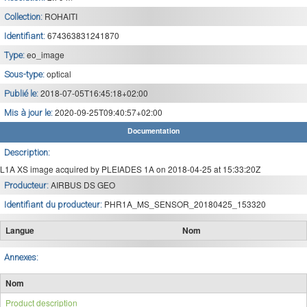
ROHAITI
Collection:
674363831241870
Identifiant:
eo_image
Type:
optical
Sous-type:
2018-07-05T16:45:18+02:00
Publié le:
2020-09-25T09:40:57+02:00
Mis à jour le:
Documentation
Description:
L1A XS image acquired by PLEIADES 1A on 2018-04-25 at 15:33:20Z
AIRBUS DS GEO
Producteur:
PHR1A_MS_SENSOR_20180425_153320
Identifiant du producteur:
Langue
Nom
Annexes:
Nom
Product description