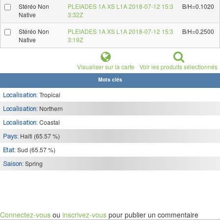
Stéréo Non
PLEIADES 1A XS L1A 2018-07-12 15:3
B/H=0.1020
Native
3:32Z
Stéréo Non
PLEIADES 1A XS L1A 2018-07-12 15:3
B/H=0.2500
Native
3:19Z
Visualiser sur la carte
Voir les produits sélectionnés
Mots clés
Tropical
Localisation:
Northern
Localisation:
Coastal
Localisation:
Haiti (65.57 %)
Pays:
Sud (65.57 %)
Etat:
Spring
Saison:
Connectez-vous
ou
inscrivez-vous
pour publier un commentaire