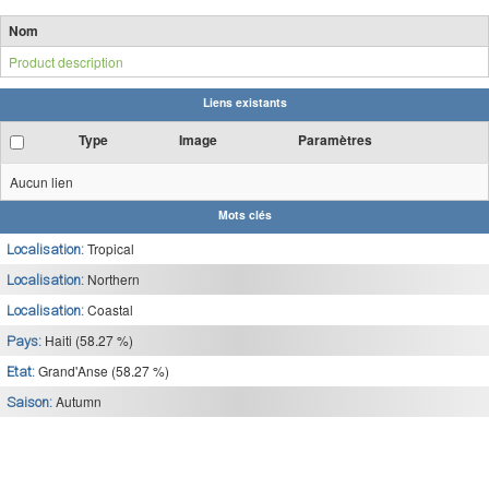
Nom
Product description
Liens existants
Type
Image
Paramètres
Aucun lien
Mots clés
Tropical
Localisation:
Northern
Localisation:
Coastal
Localisation:
Haiti (58.27 %)
Pays:
Grand'Anse (58.27 %)
Etat:
Autumn
Saison: