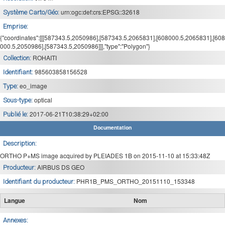
urn:ogc:def:crs:EPSG::32618
Système Carto/Géo:
Emprise:
{"coordinates":[[[587343.5,2050986],[587343.5,2065831],[608000.5,2065831],[608
000.5,2050986],[587343.5,2050986]]],"type":"Polygon"}
ROHAITI
Collection:
985603858156528
Identifiant:
eo_image
Type:
optical
Sous-type:
2017-06-21T10:38:29+02:00
Publié le:
Documentation
Description:
ORTHO P+MS image acquired by PLEIADES 1B on 2015-11-10 at 15:33:48Z
AIRBUS DS GEO
Producteur:
PHR1B_PMS_ORTHO_20151110_153348
Identifiant du producteur:
Langue
Nom
Annexes: