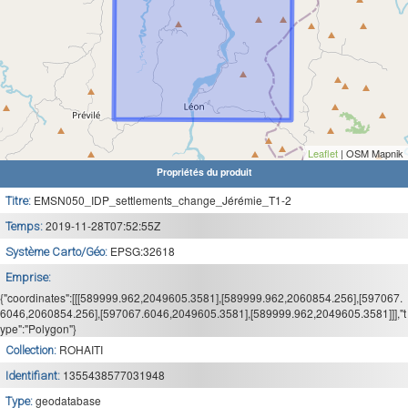
Leaflet
| OSM Mapnik
Propriétés du produit
EMSN050_IDP_settlements_change_Jérémie_T1-2
Titre:
2019-11-28T07:52:55Z
Temps:
EPSG:32618
Système Carto/Géo:
Emprise:
{"coordinates":[[[589999.962,2049605.3581],[589999.962,2060854.256],[597067.
6046,2060854.256],[597067.6046,2049605.3581],[589999.962,2049605.3581]]],"t
ype":"Polygon"}
ROHAITI
Collection:
1355438577031948
Identifiant:
geodatabase
Type: