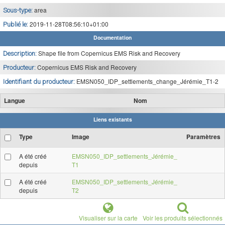
area
Sous-type:
2019-11-28T08:56:10+01:00
Publié le:
Documentation
Shape file from Copernicus EMS Risk and Recovery
Description:
Copernicus EMS Risk and Recovery
Producteur:
EMSN050_IDP_settlements_change_Jérémie_T1-2
Identifiant du producteur:
Langue
Nom
Liens existants
Type
Image
Paramètres
A été créé
EMSN050_IDP_settlements_Jérémie_
depuis
T1
A été créé
EMSN050_IDP_settlements_Jérémie_
depuis
T2
Visualiser sur la carte
Voir les produits sélectionnés