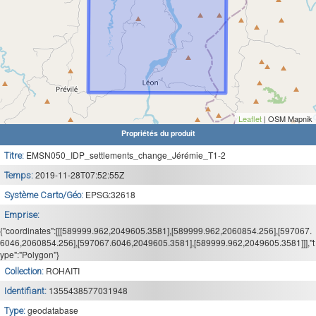
Leaflet
| OSM Mapnik
Propriétés du produit
EMSN050_IDP_settlements_change_Jérémie_T1-2
Titre:
2019-11-28T07:52:55Z
Temps:
EPSG:32618
Système Carto/Géo:
Emprise:
{"coordinates":[[[589999.962,2049605.3581],[589999.962,2060854.256],[597067.
6046,2060854.256],[597067.6046,2049605.3581],[589999.962,2049605.3581]]],"t
ype":"Polygon"}
ROHAITI
Collection:
1355438577031948
Identifiant:
geodatabase
Type: