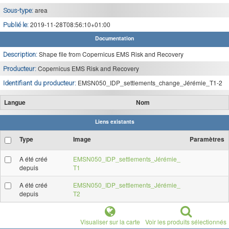
area
Sous-type:
2019-11-28T08:56:10+01:00
Publié le:
Documentation
Shape file from Copernicus EMS Risk and Recovery
Description:
Copernicus EMS Risk and Recovery
Producteur:
EMSN050_IDP_settlements_change_Jérémie_T1-2
Identifiant du producteur:
Langue
Nom
Liens existants
Type
Image
Paramètres
A été créé
EMSN050_IDP_settlements_Jérémie_
depuis
T1
A été créé
EMSN050_IDP_settlements_Jérémie_
depuis
T2
Visualiser sur la carte
Voir les produits sélectionnés