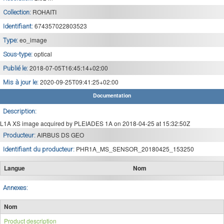
ROHAITI
Collection:
674357022803523
Identifiant:
eo_image
Type:
optical
Sous-type:
2018-07-05T16:45:14+02:00
Publié le:
2020-09-25T09:41:25+02:00
Mis à jour le:
Documentation
Description:
L1A XS image acquired by PLEIADES 1A on 2018-04-25 at 15:32:50Z
AIRBUS DS GEO
Producteur:
PHR1A_MS_SENSOR_20180425_153250
Identifiant du producteur:
Langue
Nom
Annexes:
Nom
Product description