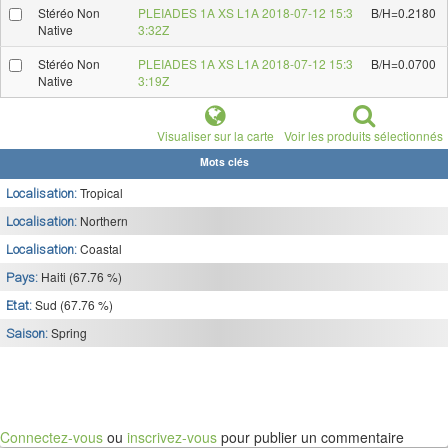
Stéréo Non
PLEIADES 1A XS L1A 2018-07-12 15:3
B/H=0.2180
Native
3:32Z
Stéréo Non
PLEIADES 1A XS L1A 2018-07-12 15:3
B/H=0.0700
Native
3:19Z
Visualiser sur la carte
Voir les produits sélectionnés
Mots clés
Tropical
Localisation:
Northern
Localisation:
Coastal
Localisation:
Haiti (67.76 %)
Pays:
Sud (67.76 %)
Etat:
Spring
Saison:
Connectez-vous
ou
inscrivez-vous
pour publier un commentaire