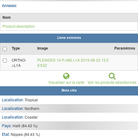
Annexes:
Nom
Product description
Liens existants
Type
Image
Paramètres
ORTHO-
PLEIADES 1A P+MS L1A 2019-06-22 15:2
>L1A
9:53Z
Visualiser sur la carte
Voir les produits sélectionnés
Mots clés
Tropical
Localisation:
Northern
Localisation:
Coastal
Localisation:
Haiti (84.43 %)
Pays:
Nippes (84.43 %)
Etat: