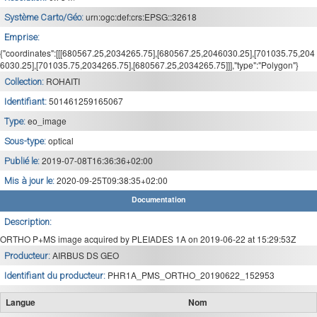
urn:ogc:def:crs:EPSG::32618
Système Carto/Géo:
Emprise:
{"coordinates":[[[680567.25,2034265.75],[680567.25,2046030.25],[701035.75,204
6030.25],[701035.75,2034265.75],[680567.25,2034265.75]]],"type":"Polygon"}
ROHAITI
Collection:
501461259165067
Identifiant:
eo_image
Type:
optical
Sous-type:
2019-07-08T16:36:36+02:00
Publié le:
2020-09-25T09:38:35+02:00
Mis à jour le:
Documentation
Description:
ORTHO P+MS image acquired by PLEIADES 1A on 2019-06-22 at 15:29:53Z
AIRBUS DS GEO
Producteur:
PHR1A_PMS_ORTHO_20190622_152953
Identifiant du producteur:
Langue
Nom