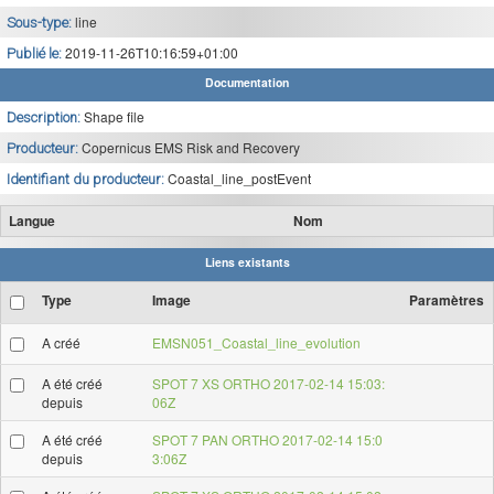
line
Sous-type:
2019-11-26T10:16:59+01:00
Publié le:
Documentation
Shape file
Description:
Copernicus EMS Risk and Recovery
Producteur:
Coastal_line_postEvent
Identifiant du producteur:
Langue
Nom
Liens existants
Type
Image
Paramètres
A créé
EMSN051_Coastal_line_evolution
A été créé
SPOT 7 XS ORTHO 2017-02-14 15:03:
depuis
06Z
A été créé
SPOT 7 PAN ORTHO 2017-02-14 15:0
depuis
3:06Z