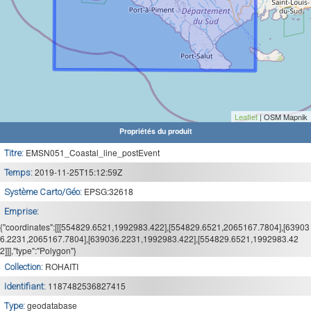
Leaflet
| OSM Mapnik
Propriétés du produit
EMSN051_Coastal_line_postEvent
Titre:
2019-11-25T15:12:59Z
Temps:
EPSG:32618
Système Carto/Géo:
Emprise:
{"coordinates":[[[554829.6521,1992983.422],[554829.6521,2065167.7804],[63903
6.2231,2065167.7804],[639036.2231,1992983.422],[554829.6521,1992983.42
2]]],"type":"Polygon"}
ROHAITI
Collection:
1187482536827415
Identifiant:
geodatabase
Type: