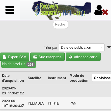
Aller
au
contenu
principal
Formulair
Trier par
Export CSV
Vue imagettes
Affichage carte
Nb de produits
295
Date
Mode de
Satellite
Instrument
d'acquisition
production
2020-09-
23T15:04:12Z
2020-09-
PLEIADES
PHR1B
PAN
19T15:30:43Z