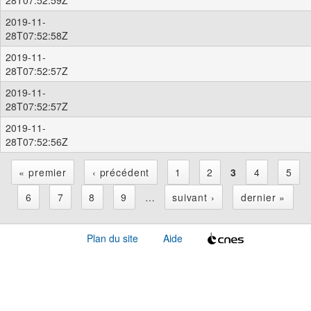
2019-11-
28T07:52:58Z
2019-11-
28T07:52:57Z
2019-11-
28T07:52:57Z
2019-11-
28T07:52:56Z
« premier
‹ précédent
1
2
3
4
5
P
6
7
8
9
…
suivant ›
dernier »
a
Plan du site
Aide
g