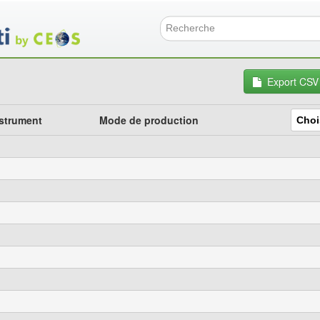
Aller
au
contenu
Formulai
principal
Export CSV
strument
Mode de production