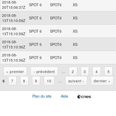
2018-08-
SPOT 6
SPOT6
XS
20T15:06:37Z
2018-08-
SPOT 6
SPOT6
XS
13T15:10:59Z
2018-08-
SPOT 6
SPOT6
XS
13T15:10:59Z
2018-08-
SPOT 6
SPOT6
XS
13T15:10:36Z
2018-08-
SPOT 6
SPOT6
XS
13T15:10:36Z
« premier
‹ précédent
…
2
3
4
5
P
6
7
8
9
10
…
suivant ›
dernier »
a
Plan du site
Aide
g