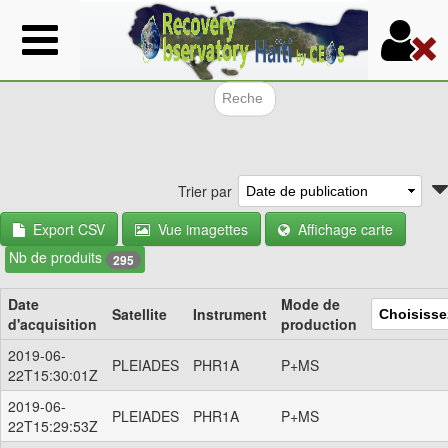
Aller
au
contenu
principal
Formulair
Trier par
Export CSV
Vue imagettes
Affichage carte
Nb de produits
295
Date
Mode de
Satellite
Instrument
d'acquisition
production
2019-06-
PLEIADES
PHR1A
P+MS
22T15:30:01Z
2019-06-
PLEIADES
PHR1A
P+MS
22T15:29:53Z