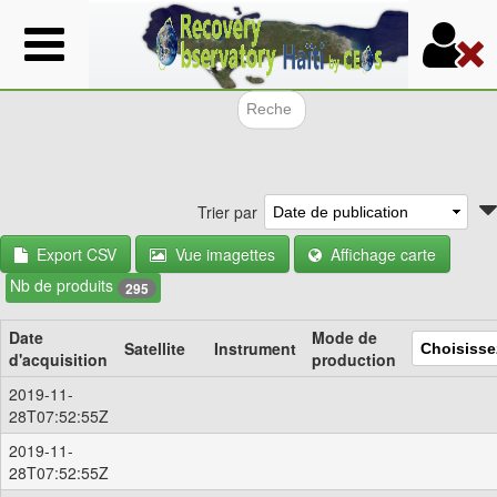
Aller
au
contenu
principal
Formulair
Trier par
Export CSV
Vue imagettes
Affichage carte
Nb de produits
295
Date
Mode de
Satellite
Instrument
d'acquisition
production
2019-11-
28T07:52:55Z
2019-11-
28T07:52:55Z