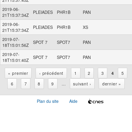
2019-06-
PLEIADES
PHR1B
PAN
21T15:37:34Z
2019-06-
PLEIADES
PHR1B
XS
21T15:37:34Z
2019-07-
SPOT 7
SPOT7
PAN
18T15:01:56Z
2019-07-
SPOT 7
SPOT7
PAN
18T15:01:40Z
« premier
‹ précédent
1
2
3
4
5
P
6
7
8
9
…
suivant ›
dernier »
a
Plan du site
Aide
g