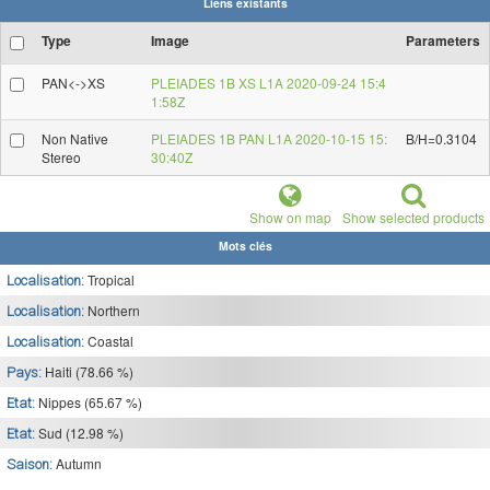
Liens existants
Type
Image
Parameters
PAN<->XS
PLEIADES 1B XS L1A 2020-09-24 15:4
1:58Z
Non Native
PLEIADES 1B PAN L1A 2020-10-15 15:
B/H=0.3104
Stereo
30:40Z
Show on map
Show selected products
Mots clés
Tropical
Localisation:
Northern
Localisation:
Coastal
Localisation:
Haiti (78.66 %)
Pays:
Nippes (65.67 %)
Etat:
Sud (12.98 %)
Etat:
Autumn
Saison: