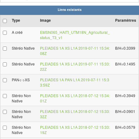
Liens existants
Type
Image
Paramètres
A créé
EMSN065_HAITI_UTM18N_Agricultural_
status_T3_v1
Stéréo Native
PLEIADES 1A XS L1A 2019-07-11 15:34:
B/H=0.3399
08Z
Stéréo Native
PLEIADES 1A XS L1A 2019-07-11 15:33:
B/H=0.1495
22Z
PAN<->XS
PLEIADES 1A PAN L1A 2019-07-11 15:3
3:59Z
Stéréo Non
PLEIADES 1A XS L1A 2018-07-12 15:34:
B/H=0.3949
Native
01Z
Stéréo Non
PLEIADES 1A XS L1A 2018-07-12 15:33:
B/H=0.0901
Native
32Z
Stéréo Non
PLEIADES 1A XS L1A 2018-07-12 15:33:
B/H=0.0579
Native
19Z