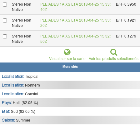
Stéréo Non
PLEIADES 1A XS L1A 2018-04-25 15:33:
B/H=0.3950
Native
40Z
Stéréo Non
PLEIADES 1A XS L1A 2018-04-25 15:33:
B/H=0.1921
Native
20Z
Stéréo Non
PLEIADES 1A XS L1A 2018-04-25 15:32:
B/H=0.1279
Native
50Z
Visualiser sur la carte
Voir les produits sélectionnés
Mots clés
Tropical
Localisation:
Northern
Localisation:
Coastal
Localisation:
Haiti (82.05 %)
Pays:
Sud (82.05 %)
Etat:
Summer
Saison: