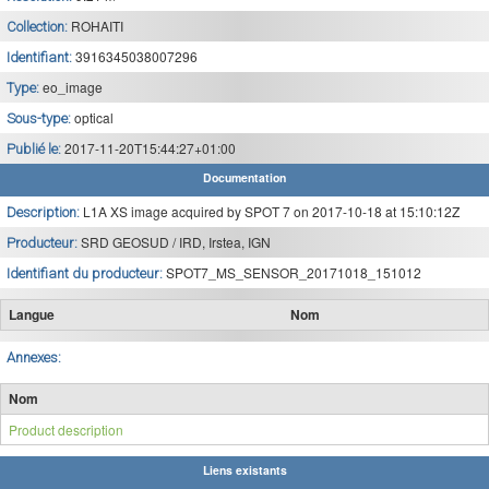
ROHAITI
Collection:
3916345038007296
Identifiant:
eo_image
Type:
optical
Sous-type:
2017-11-20T15:44:27+01:00
Publié le:
Documentation
L1A XS image acquired by SPOT 7 on 2017-10-18 at 15:10:12Z
Description:
SRD GEOSUD / IRD, Irstea, IGN
Producteur:
SPOT7_MS_SENSOR_20171018_151012
Identifiant du producteur:
Langue
Nom
Annexes:
Nom
Product description
Liens existants