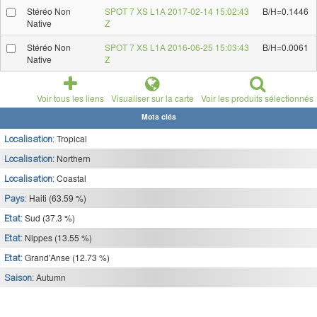
Stéréo Non
SPOT 7 XS L1A 2017-02-14 15:02:43
B/H=0.1446
Native
Z
Stéréo Non
SPOT 7 XS L1A 2016-06-25 15:03:43
B/H=0.0061
Native
Z
Voir tous les liens
Visualiser sur la carte
Voir les produits sélectionnés
Mots clés
Tropical
Localisation:
Northern
Localisation:
Coastal
Localisation:
Haiti (63.59 %)
Pays:
Sud (37.3 %)
Etat:
Nippes (13.55 %)
Etat:
Grand'Anse (12.73 %)
Etat:
Autumn
Saison: