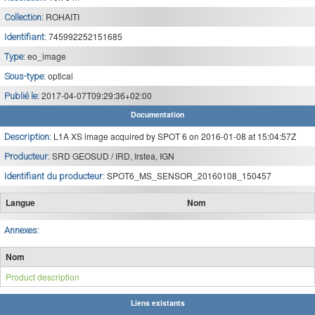
ROHAITI
Collection:
745992252151685
Identifiant:
eo_image
Type:
optical
Sous-type:
2017-04-07T09:29:36+02:00
Publié le:
Documentation
L1A XS image acquired by SPOT 6 on 2016-01-08 at 15:04:57Z
Description:
SRD GEOSUD / IRD, Irstea, IGN
Producteur:
SPOT6_MS_SENSOR_20160108_150457
Identifiant du producteur:
Langue
Nom
Annexes:
Nom
Product description
Liens existants