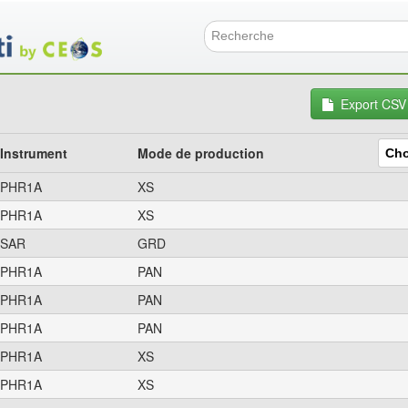
Aller
au
contenu
Formulai
principal
Export CSV
Instrument
Mode de production
PHR1A
XS
PHR1A
XS
SAR
GRD
PHR1A
PAN
PHR1A
PAN
PHR1A
PAN
PHR1A
XS
PHR1A
XS