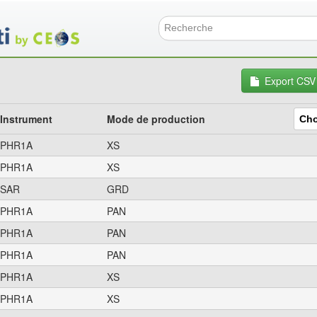
Aller
au
contenu
Formulai
principal
Export CSV
Instrument
Mode de production
PHR1A
XS
PHR1A
XS
SAR
GRD
PHR1A
PAN
PHR1A
PAN
PHR1A
PAN
PHR1A
XS
PHR1A
XS