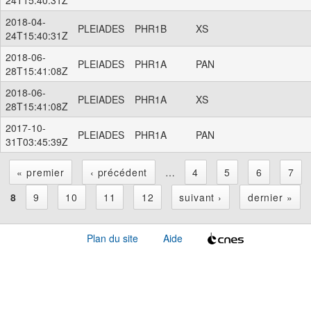
2018-04-
PLEIADES
PHR1B
XS
24T15:40:31Z
2018-06-
PLEIADES
PHR1A
PAN
28T15:41:08Z
2018-06-
PLEIADES
PHR1A
XS
28T15:41:08Z
2017-10-
PLEIADES
PHR1A
PAN
31T03:45:39Z
« premier
‹ précédent
…
4
5
6
7
P
8
9
10
11
12
suivant ›
dernier »
a
Plan du site
Aide
g