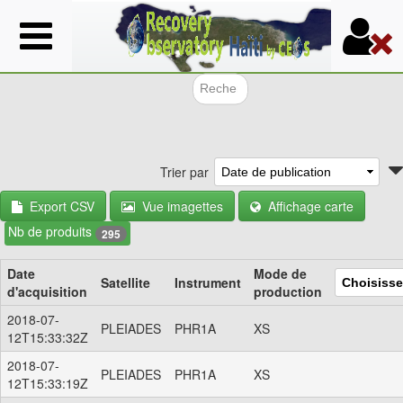
Aller
au
contenu
principal
Formulair
Trier par
Export CSV
Vue imagettes
Affichage carte
Nb de produits
295
Date
Mode de
Satellite
Instrument
d'acquisition
production
2018-07-
PLEIADES
PHR1A
XS
12T15:33:32Z
2018-07-
PLEIADES
PHR1A
XS
12T15:33:19Z