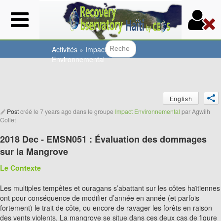
Aller
au
contenu
principal
Activités
»
Impact
Environnemental
Formulair
Vous
English
êtes
Post
créé le
7 years ago
dans le groupe
Impact Environnemental
par
Agwilh
Collet
ici
2018 Dec - EMSN051 : Évaluation des dommages
sur la Mangrove
Le Contexte
Les multiples tempêtes et ouragans s’abattant sur les côtes haïtiennes
ont pour conséquence de modifier d’année en année (et parfois
fortement) le trait de côte, ou encore de ravager les forêts en raison
des vents violents. La mangrove se situe dans ces deux cas de figure